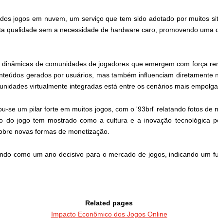
dos jogos em nuvem, um serviço que tem sido adotado por muitos site
alta qualidade sem a necessidade de hardware caro, promovendo uma 
as dinâmicas de comunidades de jogadores que emergem com força r
nteúdos gerados por usuários, mas também influenciam diretamente nas
unidades virtualmente integradas está entre os cenários mais empolgan
u-se um pilar forte em muitos jogos, com o '93brl' relatando fotos d
ro do jogo tem mostrado como a cultura e a inovação tecnológica
sobre novas formas de monetização.
o como um ano decisivo para o mercado de jogos, indicando um futur
Related pages
Impacto Econômico dos Jogos Online