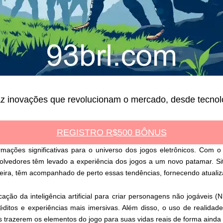
az inovações que revolucionam o mercado, desde tecnolo
REGISTRO R$500 BÔNUS
mações significativas para o universo dos jogos eletrônicos. Com o
volvedores têm levado a experiência dos jogos a um novo patamar. Si
leira, têm acompanhado de perto essas tendências, fornecendo atualiz
ação da inteligência artificial para criar personagens não jogáveis 
néditos e experiências mais imersivas. Além disso, o uso de realida
es trazerem os elementos do jogo para suas vidas reais de forma ainda