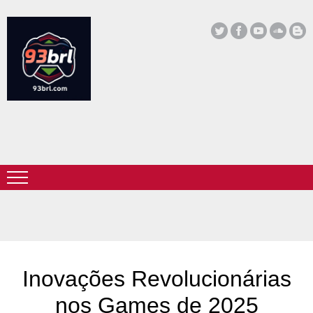
Inovações Revolucionárias
nos Games de 2025