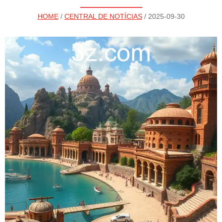
HOME
/
CENTRAL DE NOTÍCIAS
/ 2025-09-30