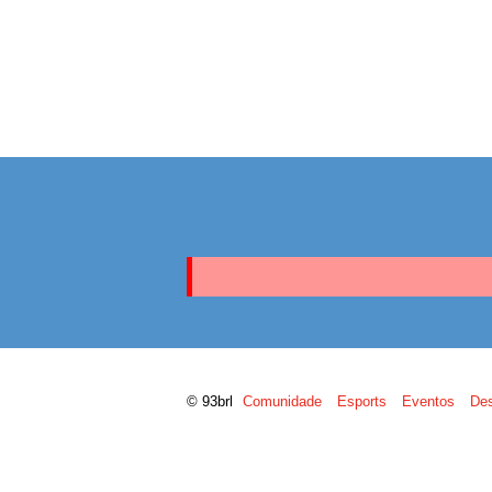
© 93brl
Comunidade
Esports
Eventos
De