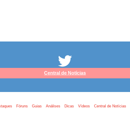
Central de Notícias
staques
Fóruns
Guias
Análises
Dicas
Vídeos
Central de Notícias