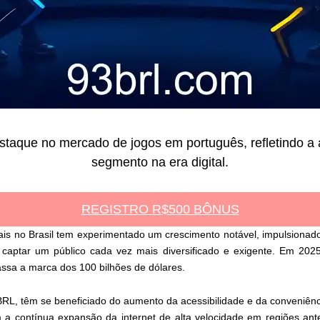
estaque no mercado de jogos em português, refletindo 
segmento na era digital.
REGISTRO R$500 BÔNUS
tais no Brasil tem experimentado um crescimento notável, impulsiona
 captar um público cada vez mais diversificado e exigente. Em 2025
assa a marca dos 100 bilhões de dólares.
BRL, têm se beneficiado do aumento da acessibilidade e da conveniên
a contínua expansão da internet de alta velocidade em regiões anter